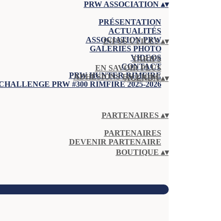
PRW ASSOCIATION
▴
▾
PRÉSENTATION
ACTUALITÉS
ASSOCIATION PRW
INFOS UTILES
▴
▾
GALERIES PHOTO
VIDEOS
TARIFS
CONTACT
EN SAVOIR PLUS
PRW HUNTER RIMFIRE
ADHÉSIONS EN LIGNE
AGENDA
▴
▾
CHALLENGE PRW #300 RIMFIRE 2025-2026
PARTENAIRES
▴
▾
PARTENAIRES
DEVENIR PARTENAIRE
BOUTIQUE
▴
▾