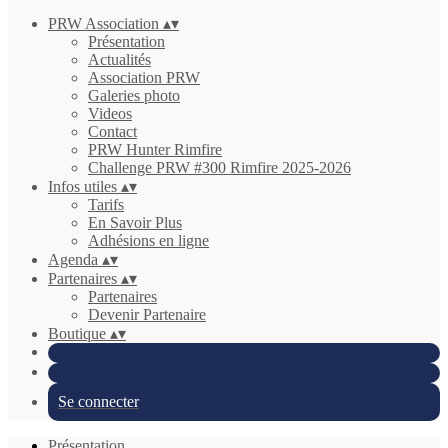
PRW Association
▴
▾
Présentation
Actualités
Association PRW
Galeries photo
Videos
Contact
PRW Hunter Rimfire
Challenge PRW #300 Rimfire 2025-2026
Infos utiles
▴
▾
Tarifs
En Savoir Plus
Adhésions en ligne
Agenda
▴
▾
Partenaires
▴
▾
Partenaires
Devenir Partenaire
Boutique
▴
▾
Se connecter
Présentation