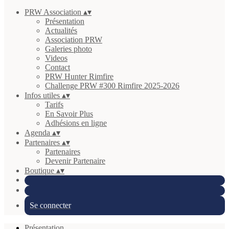
PRW Association
▴
▾
Présentation
Actualités
Association PRW
Galeries photo
Videos
Contact
PRW Hunter Rimfire
Challenge PRW #300 Rimfire 2025-2026
Infos utiles
▴
▾
Tarifs
En Savoir Plus
Adhésions en ligne
Agenda
▴
▾
Partenaires
▴
▾
Partenaires
Devenir Partenaire
Boutique
▴
▾
Se connecter
Présentation